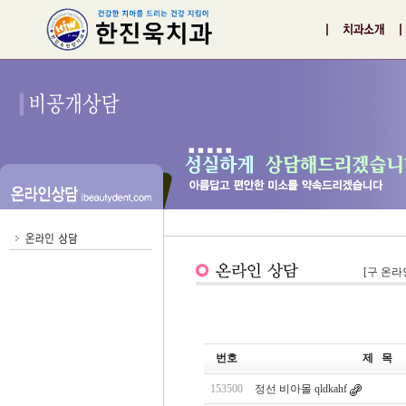
[구 온라
번호
제 목
153500
정선 비아몰 qldkahf