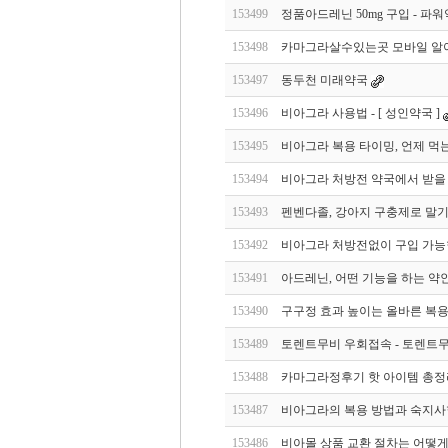
153499
정품아드레닌 50mg 구입 - 파
153498
카마그라살수있는곳 모바일 알아
153497
동두천 미래약국
153496
비아그라 사용법 - [ 성인약국 ]
153495
비아그라 복용 타이밍, 언제 먹는
153494
비아그라 처방전 약국에서 받을 
153493
펜벤다졸, 강아지 구충제로 말기암
153492
비아그라 처방전없이 구입 가능한곳
153491
아드레닌, 어떤 기능을 하는 약인
153490
구구정 효과 높이는 올바른 복용
153489
토렌트무비 우회접속 - 토렌트무
153488
카마그라정후기 핫 아이템 총정리
153487
비아그라의 복용 방법과 숙지사
153486
비아몰 상품 교환 절차는 어떻게