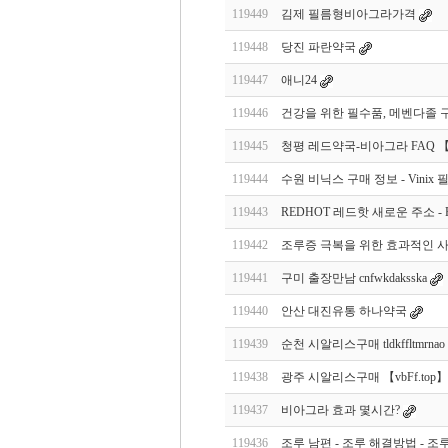
119449
김제 필름형비아그라가격
119448
당진 파란약국
119447
애니24
119446
건강을 위한 필수품, 메벤다졸 구
119445
청평 레드약국-비아그라 FAQ 【vB
119444
수원 비닉스 구매 정보 - Vinix
119443
REDHOT 레드핫 새로운 주소 -
119442
조루증 극복을 위한 효과적인 사
119441
구미 출장만남 cnfwkdaksska
119440
안산 대진유통 하나약국
119439
순천 시알리스구매 tldkffltmrnao
119438
광주 시알리스구매 【vbFf.top】 tld
119437
비아그라 효과 몇시간?
119436
조루 남편 - 조루 해결방법 - 조루