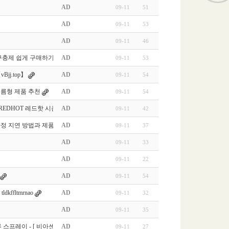
AD
09-11
51
AD
09-11
53
AD
09-11
46
충제 쉽게 구매하기 - 러시아 …
AD
09-11
53
jj.top】
AD
09-11
54
 필름형 제품 추천
AD
09-11
54
 REDHOT 레드핫 시즌 주소 바로…
AD
09-11
42
정 지연 방법과 제품 추천
AD
09-11
37
AD
09-11
33
AD
09-11
22
AD
09-11
54
kffltmrnao
AD
09-11
32
AD
09-11
35
 스프레이 - [ 비아센터 ]
AD
09-11
27