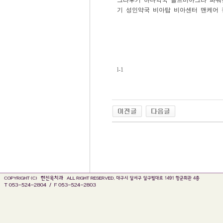
기
성인약국
비아탑
비아센터
맨케어
l-1
인천 출장안마
출장마사지
출장안마
바나나출장안마 블로그