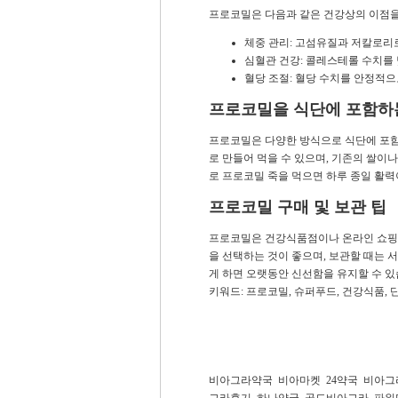
프로코밀은 다음과 같은 건강상의 이점을
체중 관리: 고섬유질과 저칼로리
심혈관 건강: 콜레스테롤 수치를
혈당 조절: 혈당 수치를 안정적으
프로코밀을 식단에 포함하
프로코밀은 다양한 방식으로 식단에 포함할
로 만들어 먹을 수 있으며, 기존의 쌀이
로 프로코밀 죽을 먹으면 하루 종일 활력
프로코밀 구매 및 보관 팁
프로코밀은 건강식품점이나 온라인 쇼핑몰
을 선택하는 것이 좋으며, 보관할 때는 
게 하면 오랫동안 신선함을 유지할 수 있
키워드: 프로코밀, 슈퍼푸드, 건강식품, 
비아그라약국
비아마켓
24약국
비아그
그라후기
하나약국
골드비아그라
파워